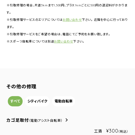
※引取修理の場合、片道3kmまで1,500円、プラス1kmごとに500円の送迎料がかかりま
す。
※引取修理サービスのエリアについては
お問い合わせ
下さい。 近隣を中心に行っており
ます。
※引取修理サービスをご希望の場合は、電話にてご予約をお願い致します。
※スポーツ自転車については別途
お問い合わせ
下さい。
その他の修理
すべて
シティバイク
電動自転車
カゴ足取付
（電動アシスト自転車）
¥300
工賃
（税込）