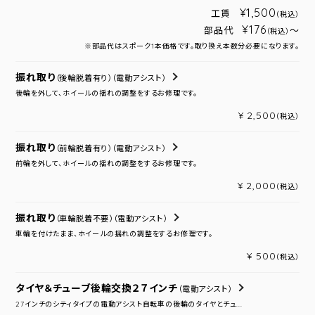
¥1,500
工賃
（税込）
¥176
部品代
～
（税込）
※部品代はスポーク1本価格です。取り換え本数分必要になります。
振れ取り
（後輪脱着有り）
（電動アシスト）
後輪を外して、ホイールの揺れの調整をするお修理です。
¥ 2,500
（税込）
振れ取り
（前輪脱着有り）
（電動アシスト）
前輪を外して、ホイールの揺れの調整をするお修理です。
¥ 2,000
（税込）
振れ取り
（車輪脱着不要）
（電動アシスト）
車輪を付けたまま、ホイールの揺れの調整をするお修理です。
¥ 500
（税込）
タイヤ＆チューブ後輪交換２７インチ
（電動アシスト）
27インチのシティタイプの電動アシスト自転車の後輪のタイヤとチュ...