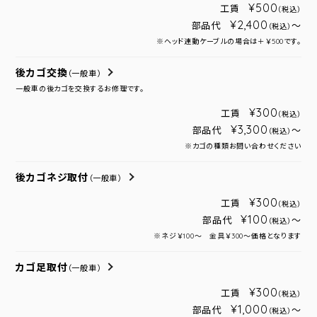
¥500
工賃
（税込）
¥2,400
部品代
～
（税込）
※ヘッド連動ケーブルの場合は＋￥500です。
後カゴ交換
（一般車）
一般車の後カゴを交換するお修理です。
¥300
工賃
（税込）
¥3,300
部品代
～
（税込）
※カゴの種類お問い合わせください
後カゴネジ取付
（一般車）
¥300
工賃
（税込）
¥100
部品代
～
（税込）
※ネジ￥100～ 金具￥300～価格となります
カゴ足取付
（一般車）
¥300
工賃
（税込）
¥1,000
部品代
～
（税込）