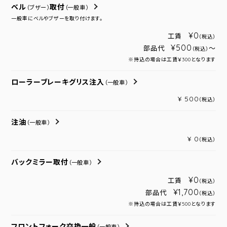
ベル
取付
（ブザー）
（一般車）
一般車にベルやブザーを取り付けます。
¥0
工賃
（税込）
¥500
部品代
～
（税込）
※持込の場合は工賃￥300となります
ローラーブレーキグリス注入
（一般車）
¥ 500
（税込）
注油
（一般車）
¥ 0
（税込）
バックミラー取付
（一般車）
¥0
工賃
（税込）
¥1,700
部品代
（税込）
※持込の場合は工賃￥500となります
フロントフォーク交換一般