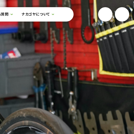
YouTube
Onlin
る質問
ナカゴヤについて
検索フォームを開閉する