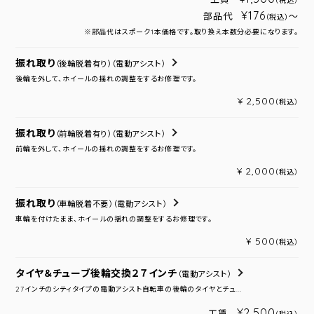
（税込）
¥176
部品代
～
（税込）
※部品代はスポーク1本価格です。取り換え本数分必要になります。
振れ取り
（後輪脱着有り）
（電動アシスト）
後輪を外して、ホイールの揺れの調整をするお修理です。
¥ 2,500
（税込）
振れ取り
（前輪脱着有り）
（電動アシスト）
前輪を外して、ホイールの揺れの調整をするお修理です。
¥ 2,000
（税込）
振れ取り
（車輪脱着不要）
（電動アシスト）
車輪を付けたまま、ホイールの揺れの調整をするお修理です。
¥ 500
（税込）
タイヤ＆チューブ後輪交換２７インチ
（電動アシスト）
27インチのシティタイプの電動アシスト自転車の後輪のタイヤとチュ...
¥2,500
工賃