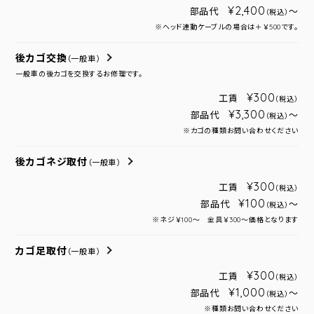
¥2,400
部品代
～
（税込）
※ヘッド連動ケーブルの場合は＋￥500です。
後カゴ交換
（一般車）
一般車の後カゴを交換するお修理です。
¥300
工賃
（税込）
¥3,300
部品代
～
（税込）
※カゴの種類お問い合わせください
後カゴネジ取付
（一般車）
¥300
工賃
（税込）
¥100
部品代
～
（税込）
※ネジ￥100～ 金具￥300～価格となります
カゴ足取付
（一般車）
¥300
工賃
（税込）
¥1,000
部品代
～
（税込）
※種類お問い合わせください