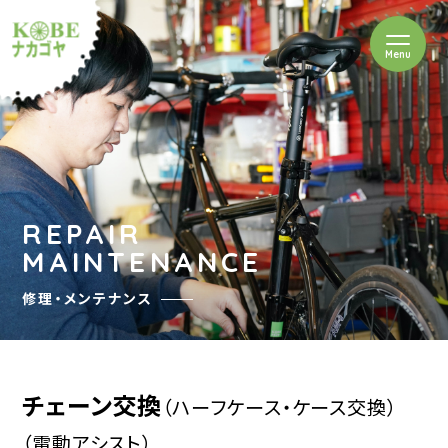
を開閉
Menu
クルショップナカゴヤ
REPAIR
MAINTENANCE
修理・メンテナンス
チェーン交換
（ハーフケース・ケース交換）
（電動アシスト）