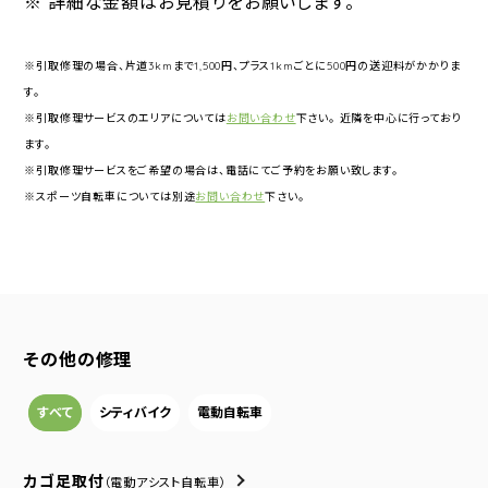
※ 詳細な金額はお見積りをお願いします。
※引取修理の場合、片道3kmまで1,500円、プラス1kmごとに500円の送迎料がかかりま
す。
※引取修理サービスのエリアについては
お問い合わせ
下さい。 近隣を中心に行っており
ます。
※引取修理サービスをご希望の場合は、電話にてご予約をお願い致します。
※スポーツ自転車については別途
お問い合わせ
下さい。
その他の修理
すべて
シティバイク
電動自転車
カゴ足取付
（電動アシスト自転車）