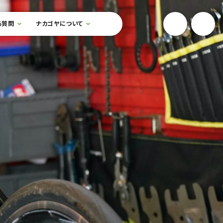
YouTube
Onlin
る質問
ナカゴヤについて
検索フォームを開閉する