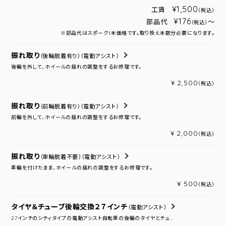
¥1,500
工賃
（税込）
¥176
部品代
～
（税込）
※部品代はスポーク1本価格です。取り換え本数分必要になります。
振れ取り
（後輪脱着有り）
（電動アシスト）
後輪を外して、ホイールの揺れの調整をするお修理です。
¥ 2,500
（税込）
振れ取り
（前輪脱着有り）
（電動アシスト）
前輪を外して、ホイールの揺れの調整をするお修理です。
¥ 2,000
（税込）
振れ取り
（車輪脱着不要）
（電動アシスト）
車輪を付けたまま、ホイールの揺れの調整をするお修理です。
¥ 500
（税込）
タイヤ＆チューブ後輪交換２７インチ
（電動アシスト）
27インチのシティタイプの電動アシスト自転車の後輪のタイヤとチュ...