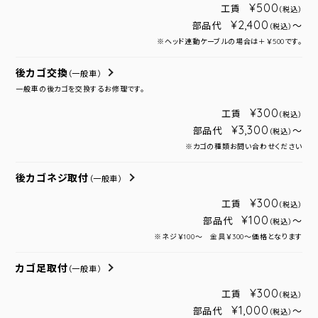
¥500
工賃
（税込）
¥2,400
部品代
～
（税込）
※ヘッド連動ケーブルの場合は＋￥500です。
後カゴ交換
（一般車）
一般車の後カゴを交換するお修理です。
¥300
工賃
（税込）
¥3,300
部品代
～
（税込）
※カゴの種類お問い合わせください
後カゴネジ取付
（一般車）
¥300
工賃
（税込）
¥100
部品代
～
（税込）
※ネジ￥100～ 金具￥300～価格となります
カゴ足取付
（一般車）
¥300
工賃
（税込）
¥1,000
部品代
～
（税込）