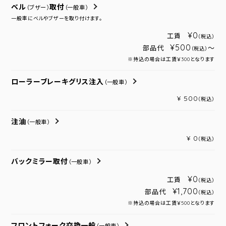
ベル
取付
（ブザー）
（一般車）
一般車にベルやブザーを取り付けます。
¥0
工賃
（税込）
¥500
部品代
～
（税込）
※持込の場合は工賃￥300となります
ローラーブレーキグリス注入
（一般車）
¥ 500
（税込）
注油
（一般車）
¥ 0
（税込）
バックミラー取付
（一般車）
¥0
工賃
（税込）
¥1,700
部品代
（税込）
※持込の場合は工賃￥500となります
フロントフォーク交換一般