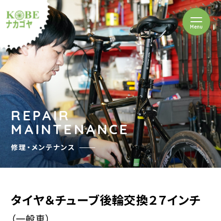
を開閉
Menu
クルショップナカゴヤ
REPAIR
MAINTENANCE
修理・メンテナンス
タイヤ＆チューブ後輪交換２７インチ
（一般車）