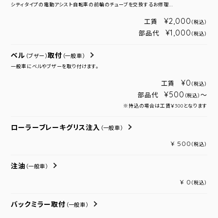
シティタイプの電動アシスト自転車の前輪のチューブを交換するお修理...
¥2,000
工賃
（税込）
¥1,000
部品代
（税込）
ベル
取付
（ブザー）
（一般車）
一般車にベルやブザーを取り付けます。
¥0
工賃
（税込）
¥500
部品代
～
（税込）
※持込の場合は工賃￥300となります
ローラーブレーキグリス注入
（一般車）
¥ 500
（税込）
注油
（一般車）
¥ 0
（税込）
バックミラー取付
（一般車）