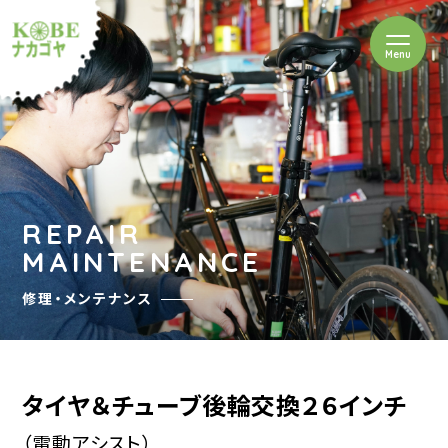
を開閉
Menu
クルショップナカゴヤ
REPAIR
MAINTENANCE
修理・メンテナンス
タイヤ＆チューブ後輪交換２６インチ
（電動アシスト）