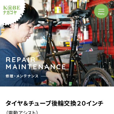
を開閉
Menu
クルショップナカゴヤ
REPAIR
MAINTENANCE
修理・メンテナンス
タイヤ＆チューブ後輪交換２０インチ
（電動アシスト）