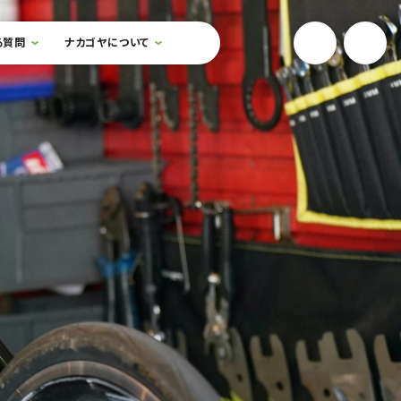
YouTube
Onlin
る質問
ナカゴヤについて
検索フォームを開閉する