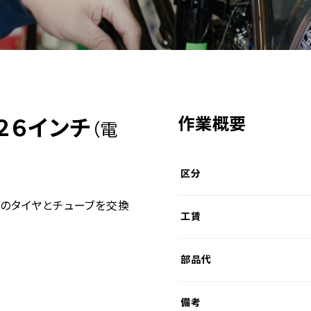
作業概要
２６インチ
（電
区分
輪のタイヤとチューブを交換
工賃
部品代
備考