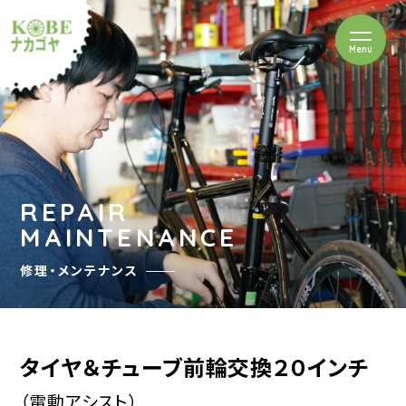
を開閉
Menu
クルショップナカゴヤ
REPAIR
MAINTENANCE
修理・メンテナンス
タイヤ＆チューブ前輪交換２０インチ
（電動アシスト）