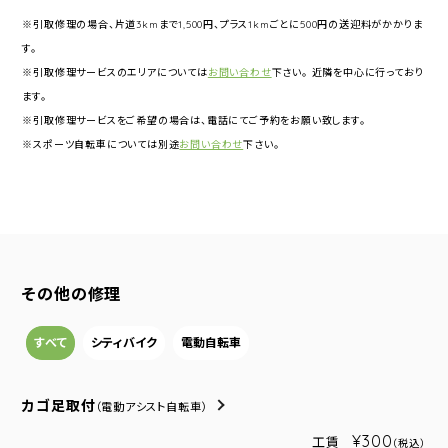
※引取修理の場合、片道3kmまで1,500円、プラス1kmごとに500円の送迎料がかかりま
す。
※引取修理サービスのエリアについては
お問い合わせ
下さい。 近隣を中心に行っており
ます。
※引取修理サービスをご希望の場合は、電話にてご予約をお願い致します。
※スポーツ自転車については別途
お問い合わせ
下さい。
その他の修理
すべて
シティバイク
電動自転車
カゴ足取付
（電動アシスト自転車）
¥300
工賃
（税込）