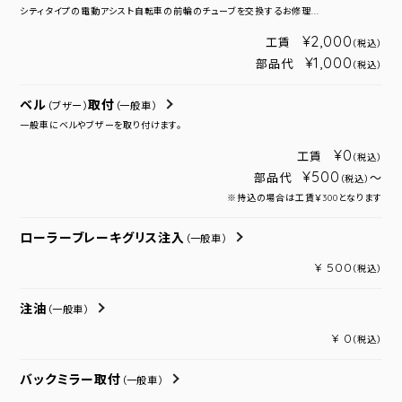
シティタイプの電動アシスト自転車の前輪のチューブを交換するお修理...
¥2,000
工賃
（税込）
¥1,000
部品代
（税込）
ベル
取付
（ブザー）
（一般車）
一般車にベルやブザーを取り付けます。
¥0
工賃
（税込）
¥500
部品代
～
（税込）
※持込の場合は工賃￥300となります
ローラーブレーキグリス注入
（一般車）
¥ 500
（税込）
注油
（一般車）
¥ 0
（税込）
バックミラー取付
（一般車）