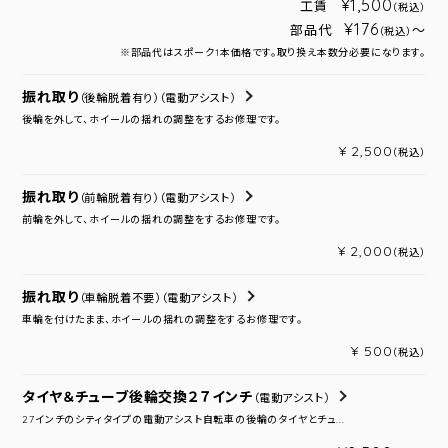
¥1,500
工賃
（税込）
¥176
部品代
～
（税込）
※部品代はスポーク1本価格です。取り換え本数分必要になります。
振れ取り
（後輪脱着有り）
（電動アシスト）
後輪を外して、ホイールの揺れの調整をするお修理です。
¥ 2,500
（税込）
振れ取り
（前輪脱着有り）
（電動アシスト）
前輪を外して、ホイールの揺れの調整をするお修理です。
¥ 2,000
（税込）
振れ取り
（車輪脱着不要）
（電動アシスト）
車輪を付けたまま、ホイールの揺れの調整をするお修理です。
¥ 500
（税込）
タイヤ＆チューブ後輪交換２７インチ
（電動アシスト）
27インチのシティタイプの電動アシスト自転車の後輪のタイヤとチュ...