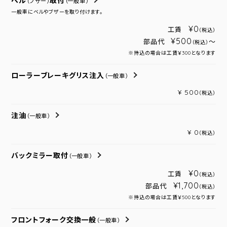
ベル
取付
（ブザー）
（一般車）
一般車にベルやブザーを取り付けます。
¥0
工賃
（税込）
¥500
部品代
～
（税込）
※持込の場合は工賃￥300となります
ローラーブレーキグリス注入
（一般車）
¥ 500
（税込）
注油
（一般車）
¥ 0
（税込）
バックミラー取付
（一般車）
¥0
工賃
（税込）
¥1,700
部品代
（税込）
※持込の場合は工賃￥500となります
フロントフォーク交換一般
（一般車）