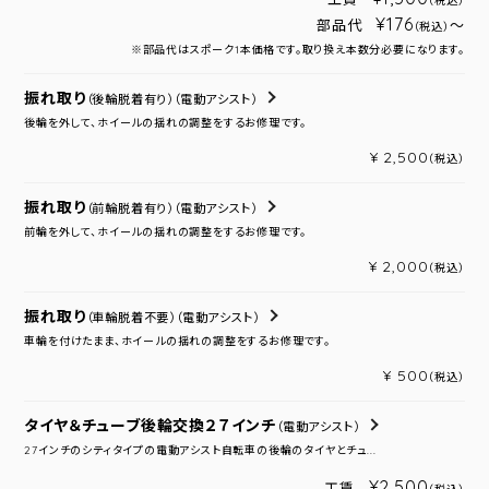
（税込）
¥176
部品代
～
（税込）
※部品代はスポーク1本価格です。取り換え本数分必要になります。
振れ取り
（後輪脱着有り）
（電動アシスト）
後輪を外して、ホイールの揺れの調整をするお修理です。
¥ 2,500
（税込）
振れ取り
（前輪脱着有り）
（電動アシスト）
前輪を外して、ホイールの揺れの調整をするお修理です。
¥ 2,000
（税込）
振れ取り
（車輪脱着不要）
（電動アシスト）
車輪を付けたまま、ホイールの揺れの調整をするお修理です。
¥ 500
（税込）
タイヤ＆チューブ後輪交換２７インチ
（電動アシスト）
27インチのシティタイプの電動アシスト自転車の後輪のタイヤとチュ...
¥2,500
工賃