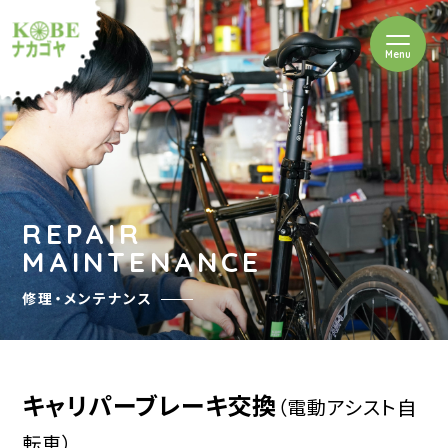
を開閉
Menu
クルショップナカゴヤ
REPAIR
MAINTENANCE
修理・メンテナンス
キャリパーブレーキ交換
（電動アシスト自
転車）