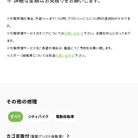
※ 詳細な金額はお見積りをお願いします。
※引取修理の場合、片道3kmまで1,500円、プラス1kmごとに500円の送迎料がかかりま
す。
※引取修理サービスのエリアについては
お問い合わせ
下さい。 近隣を中心に行っており
ます。
※引取修理サービスをご希望の場合は、電話にてご予約をお願い致します。
※スポーツ自転車については別途
お問い合わせ
下さい。
その他の修理
すべて
シティバイク
電動自転車
カゴ足取付
（電動アシスト自転車）