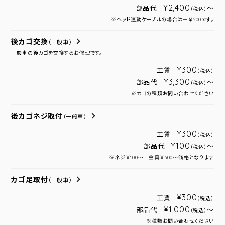
¥2,400
部品代
～
（税込）
※ヘッド連動ケーブルの場合は＋￥500です。
後カゴ交換
（一般車）
一般車の後カゴを交換するお修理です。
¥300
工賃
（税込）
¥3,300
部品代
～
（税込）
※カゴの種類お問い合わせください
後カゴネジ取付
（一般車）
¥300
工賃
（税込）
¥100
部品代
～
（税込）
※ネジ￥100～ 金具￥300～価格となります
カゴ足取付
（一般車）
¥300
工賃
（税込）
¥1,000
部品代
～
（税込）
※種類お問い合わせください