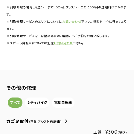
※引取修理の場合、片道3kmまで1,500円、プラス1kmごとに500円の送迎料がかかりま
す。
※引取修理サービスのエリアについては
お問い合わせ
下さい。 近隣を中心に行っており
ます。
※引取修理サービスをご希望の場合は、電話にてご予約をお願い致します。
※スポーツ自転車については別途
お問い合わせ
下さい。
その他の修理
すべて
シティバイク
電動自転車
カゴ足取付
（電動アシスト自転車）
¥300
工賃
（税込）