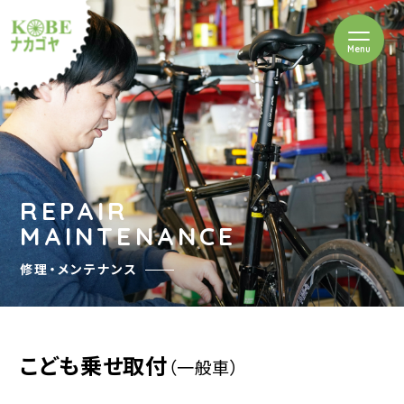
を開閉
Menu
クルショップナカゴヤ
REPAIR
MAINTENANCE
修理・メンテナンス
こども乗せ取付
（一般車）