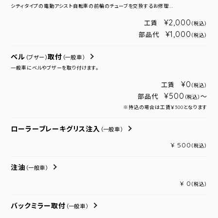
シティタイプの電動アシスト自転車の前輪のチューブを交換するお修理...
¥2,000
工賃
（税込）
¥1,000
部品代
（税込）
ベル
取付
（ブザー）
（一般車）
一般車にベルやブザーを取り付けます。
¥0
工賃
（税込）
¥500
部品代
～
（税込）
※持込の場合は工賃￥300となります
ローラーブレーキグリス注入
（一般車）
¥ 500
（税込）
注油
（一般車）
¥ 0
（税込）
バックミラー取付
（一般車）