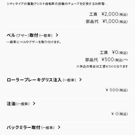
シティタイプの電動アシスト自転車の前輪のチューブを交換するお修理...
¥2,000
工賃
（税込）
¥1,000
部品代
（税込）
ベル
取付
（ブザー）
（一般車）
一般車にベルやブザーを取り付けます。
¥0
工賃
（税込）
¥500
部品代
～
（税込）
※持込の場合は工賃￥300となります
ローラーブレーキグリス注入
（一般車）
¥ 500
（税込）
注油
（一般車）
¥ 0
（税込）
バックミラー取付
（一般車）