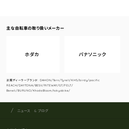
主な自転車の取り扱いメーカー
ホダカ
パナソニック
正規ディーラーブランド: DAHON/Tern/Tyrell/KHS/birdy/pacific
REACH/DAYTONA/BESV/RITEWAY/GT/FELT/
Beneli/BURUNO/KhodaBloom/tokyobike/
サイクルショップナカゴヤ
サイト内の現在地
ニュース & ブログ