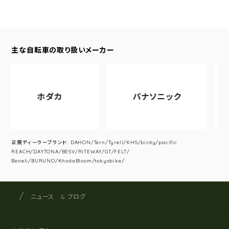
主な自転車の取り扱いメーカー
ホダカ
パナソニック
正規ディーラーブランド: DAHON/Tern/Tyrell/KHS/birdy/pacific
REACH/DAYTONA/BESV/RITEWAY/GT/FELT/
Beneli/BURUNO/KhodaBloom/tokyobike/
サイクルショップナカゴヤ
サイト内の現在地
ニュース & ブログ