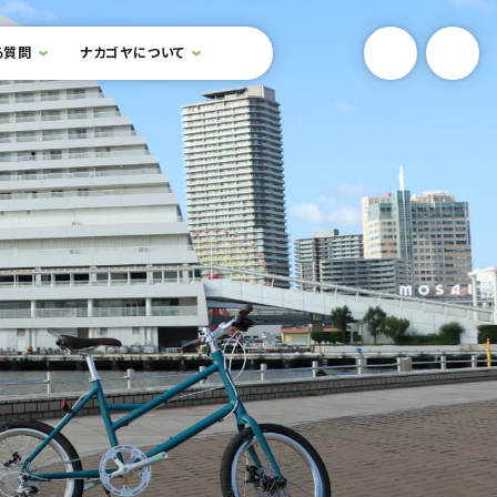
YouTube
Onlin
る質問
ナカゴヤについて
検索フォームを開閉する