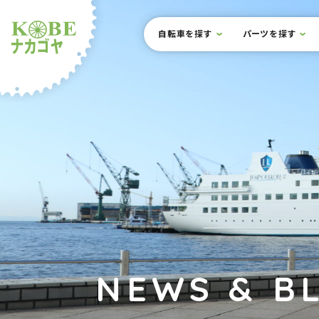
本文までスキップ
サイト内メニュー
自転車を探す
パーツを探す
ルショップナカゴヤ
NEWS & B