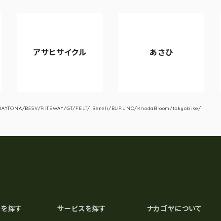
アサヒサイクル
あさひ
YTONA/BESV/RITEWAY/GT/FELT/ Beneli/BURUNO/KhodaBloom/tokyobike/
スを探す
サービスを探す
ナカゴヤについて