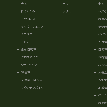
全て
全て
全て
折りたたみ
グリップ
お知ら
アウトレット
お休
キッズ / ジュニア
その
ミニベロ
イベン
e-Bike
入荷
電動自転車
自転
クロスバイク
お得
シティバイク
お客
軽快車
お役
子供乗せ自転車
カスタ
マウンテンバイク
地域
グルメ
おで