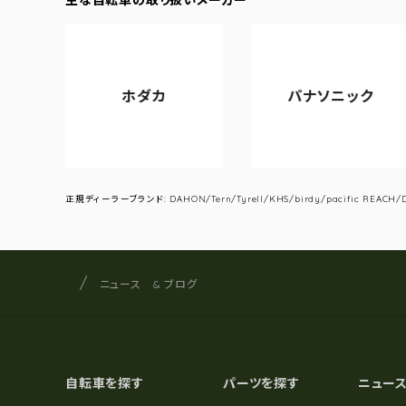
ホダカ
パナソニック
正規ディーラーブランド: DAHON/Tern/Tyrell/KHS/birdy/pacific REACH/DA
サイクルショップナカゴヤ
サイト内の現在地
ニュース & ブログ
自転車を探す
パーツを探す
ニュー