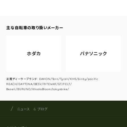
主な自転車の取り扱いメーカー
ホダカ
パナソニック
正規ディーラーブランド: DAHON/Tern/Tyrell/KHS/birdy/pacific
REACH/DAYTONA/BESV/RITEWAY/GT/FELT/
Beneli/BURUNO/KhodaBloom/tokyobike/
サイクルショップナカゴヤ
サイト内の現在地
ニュース & ブログ