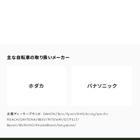
主な自転車の取り扱いメーカー
ホダカ
パナソニック
正規ディーラーブランド: DAHON/Tern/Tyrell/KHS/birdy/pacific
REACH/DAYTONA/BESV/RITEWAY/GT/FELT/
Beneli/BURUNO/KhodaBloom/tokyobike/