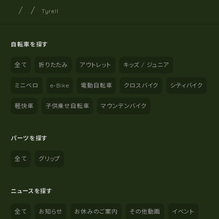
サイクルショップナカゴヤ
サイト内の現在地
Tyrell
自転車を探す
全て
折りたたみ
アウトレット
キッズ / ジュニア
ミニベロ
e-Bike
電動自転車
クロスバイク
シティバイク
軽快車
子供乗せ自転車
マウンテンバイク
パーツを探す
全て
グリップ
ニュースを探す
全て
お知らせ
お休みのご案内
その他動画
イベント