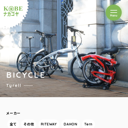
を開閉
Menu
クルショップナカゴヤ
BICYCLE
Tyrell
メーカー
全て
その他
RITEWAY
DAHON
Tern