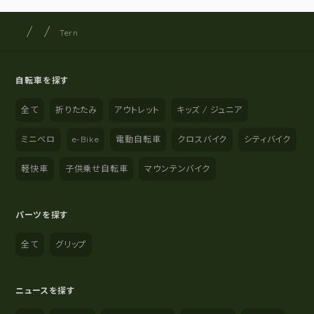
サイクルショップナカゴヤ
サイト内の現在地
Tern
自転車を探す
全て
折りたたみ
アウトレット
キッズ / ジュニア
ミニベロ
e-Bike
電動自転車
クロスバイク
シティバイク
軽快車
子供乗せ自転車
マウンテンバイク
パーツを探す
全て
グリップ
ニュースを探す