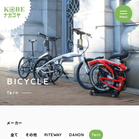
を開閉
Menu
クルショップナカゴヤ
BICYCLE
Tern
メーカー
全て
その他
RITEWAY
DAHON
Tern