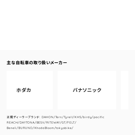
主な自転車の取り扱いメーカー
ホダカ
パナソニック
アサ
正規ディーラーブランド: DAHON/Tern/Tyrell/KHS/birdy/pacific
REACH/DAYTONA/BESV/RITEWAY/GT/FELT/
Beneli/BURUNO/KhodaBloom/tokyobike/