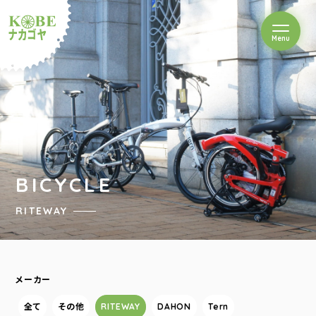
を開閉
Menu
クルショップナカゴヤ
BICYCLE
RITEWAY
メーカー
全て
その他
RITEWAY
DAHON
Tern