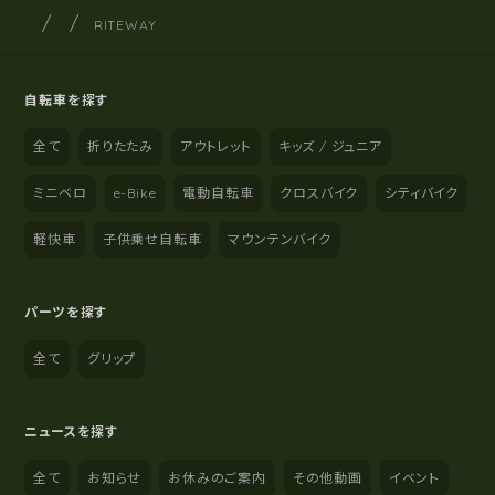
サイクルショップナカゴヤ
サイト内の現在地
RITEWAY
自転車を探す
全て
折りたたみ
アウトレット
キッズ / ジュニア
ミニベロ
e-Bike
電動自転車
クロスバイク
シティバイク
軽快車
子供乗せ自転車
マウンテンバイク
パーツを探す
全て
グリップ
ニュースを探す
全て
お知らせ
お休みのご案内
その他動画
イベント