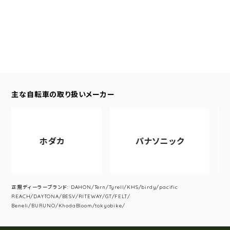
主な自転車の取り扱いメーカー
ホダカ
パナソニック
ア
正規ディーラーブランド: DAHON/Tern/Tyrell/KHS/birdy/pacific
REACH/DAYTONA/BESV/RITEWAY/GT/FELT/
Beneli/BURUNO/KhodaBloom/tokyobike/