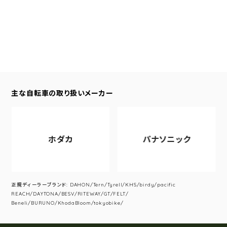
主な自転車の取り扱いメーカー
ホダカ
パナソニック
正規ディーラーブランド: DAHON/Tern/Tyrell/KHS/birdy/pacific
REACH/DAYTONA/BESV/RITEWAY/GT/FELT/
Beneli/BURUNO/KhodaBloom/tokyobike/