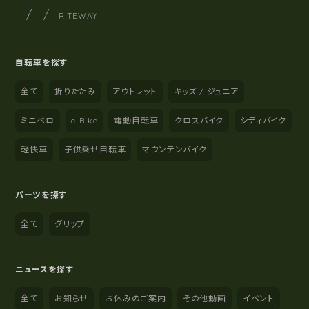
サイクルショップナカゴヤ
サイト内の現在地
RITEWAY
自転車を探す
全て
折りたたみ
アウトレット
キッズ / ジュニア
ミニベロ
e-Bike
電動自転車
クロスバイク
シティバイク
軽快車
子供乗せ自転車
マウンテンバイク
パーツを探す
全て
グリップ
ニュースを探す
全て
お知らせ
お休みのご案内
その他動画
イベント