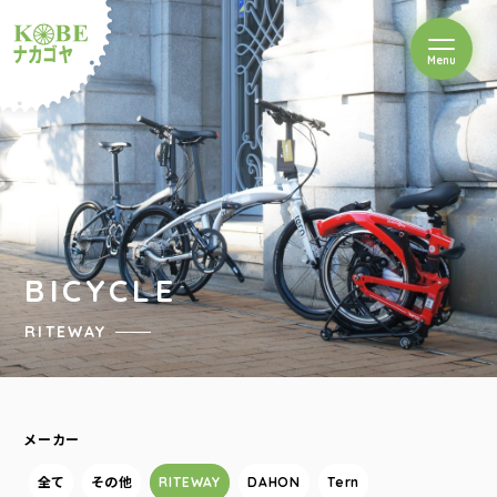
を開閉
Menu
クルショップナカゴヤ
BICYCLE
RITEWAY
メーカー
全て
その他
RITEWAY
DAHON
Tern