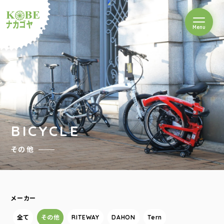
を開閉
Menu
クルショップナカゴヤ
BICYCLE
その他
メーカー
全て
その他
RITEWAY
DAHON
Tern