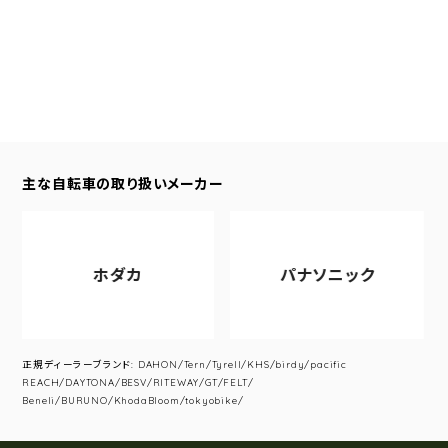
主な自転車の取り扱いメーカー
ホダカ
パナソニック
正規ディーラーブランド: DAHON/Tern/Tyrell/KHS/birdy/pacific
REACH/DAYTONA/BESV/RITEWAY/GT/FELT/
Beneli/BURUNO/KhodaBloom/tokyobike/