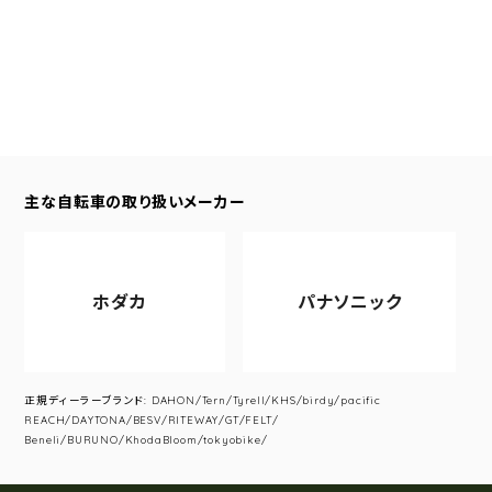
主な自転車の取り扱いメーカー
ホダカ
パナソニック
正規ディーラーブランド: DAHON/Tern/Tyrell/KHS/birdy/pacific
REACH/DAYTONA/BESV/RITEWAY/GT/FELT/
Beneli/BURUNO/KhodaBloom/tokyobike/