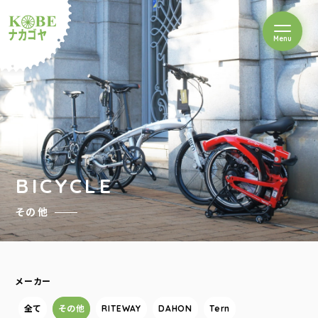
を開閉
Menu
クルショップナカゴヤ
BICYCLE
その他
メーカー
全て
その他
RITEWAY
DAHON
Tern