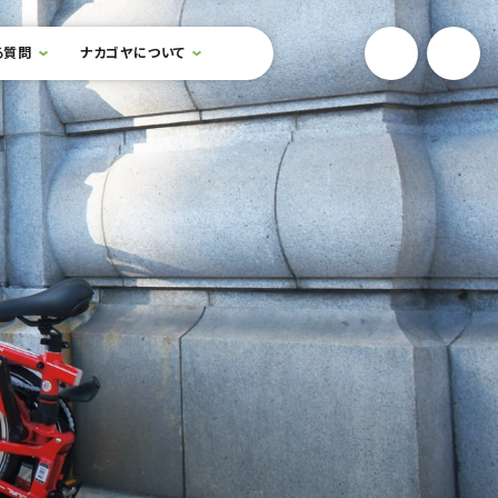
YouTube
Onlin
る質問
ナカゴヤについて
検索フォームを開閉する