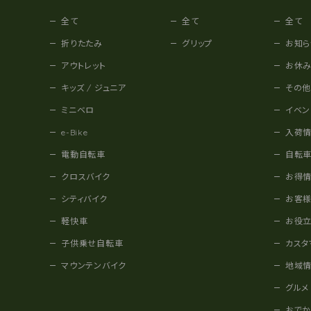
全て
全て
全て
折りたたみ
グリップ
お知ら
アウトレット
お休
キッズ / ジュニア
その
ミニベロ
イベン
e-Bike
入荷
電動自転車
自転
クロスバイク
お得
シティバイク
お客
軽快車
お役
子供乗せ自転車
カスタ
マウンテンバイク
地域
グルメ
おで