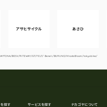
アサヒサイクル
あさひ
V
YTONA/BESV/RITEWAY/GT/FELT/ Beneli/BURUNO/KhodaBloom/tokyobike/
スを探す
サービスを探す
ナカゴヤについて