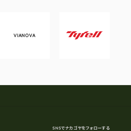
IANOVA
tokyo
Tyrell
SNSでナカゴヤをフォローする