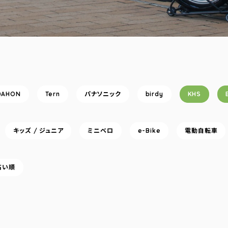
DAHON
Tern
パナソニック
birdy
KHS
キッズ / ジュニア
ミニベロ
e-Bike
電動自転車
高い順