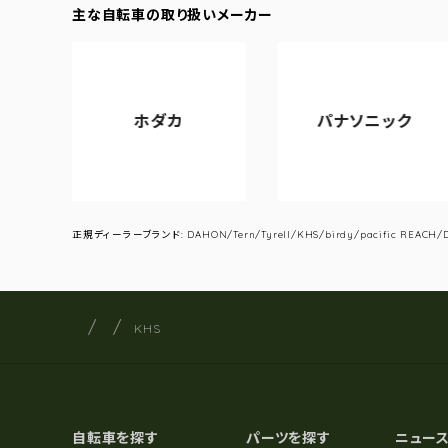
主な自転車の取り扱いメーカー
ホダカ
パナソニック
正規ディーラーブランド: DAHON/Tern/Tyrell/KHS/birdy/pacific REACH/DA
サイクルショップナカゴヤ
サイト内の現在地
KHS
自転車を探す
パーツを探す
ニュー