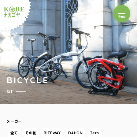
を開閉
Menu
クルショップナカゴヤ
BICYCLE
GT
メーカー
全て
その他
RITEWAY
DAHON
Tern