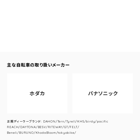
主な自転車の取り扱いメーカー
ホダカ
パナソニック
正規ディーラーブランド: DAHON/Tern/Tyrell/KHS/birdy/pacific
REACH/DAYTONA/BESV/RITEWAY/GT/FELT/
Beneli/BURUNO/KhodaBloom/tokyobike/