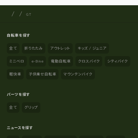
サイクルショップナカゴヤ
サイト内の現在地
GT
自転車を探す
全て
折りたたみ
アウトレット
キッズ / ジュニア
ミニベロ
e-Bike
電動自転車
クロスバイク
シティバイク
軽快車
子供乗せ自転車
マウンテンバイク
パーツを探す
全て
グリップ
ニュースを探す