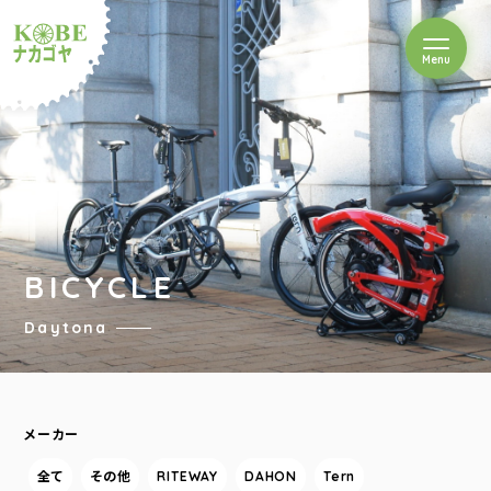
を開閉
Menu
クルショップナカゴヤ
BICYCLE
Daytona
メーカー
全て
その他
RITEWAY
DAHON
Tern