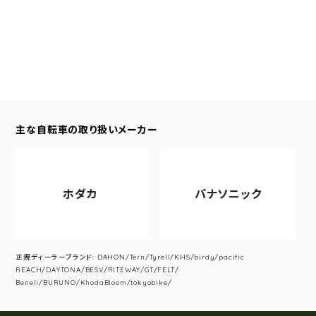
主な自転車の取り扱いメーカー
ホダカ
パナソニック
正規ディーラーブランド: DAHON/Tern/Tyrell/KHS/birdy/pacific
REACH/DAYTONA/BESV/RITEWAY/GT/FELT/
Beneli/BURUNO/KhodaBloom/tokyobike/