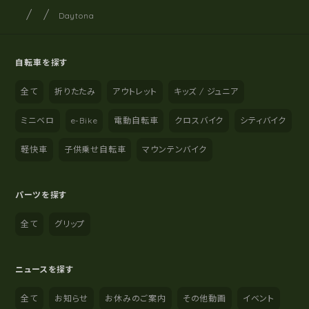
サイクルショップナカゴヤ
サイト内の現在地
Daytona
自転車を探す
全て
折りたたみ
アウトレット
キッズ / ジュニア
ミニベロ
e-Bike
電動自転車
クロスバイク
シティバイク
軽快車
子供乗せ自転車
マウンテンバイク
パーツを探す
全て
グリップ
ニュースを探す
全て
お知らせ
お休みのご案内
その他動画
イベント