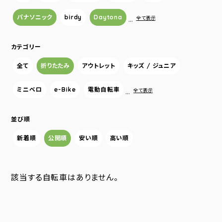
パナソニック
birdy
Daytona
…
全て表示
カテゴリー
全て
折りたたみ
アウトレット
キッズ / ジュニア
ミニベロ
e-Bike
電動自転車
…
全て表示
並び順
新着順
公開順
安い順
高い順
該当する自転車はありません。