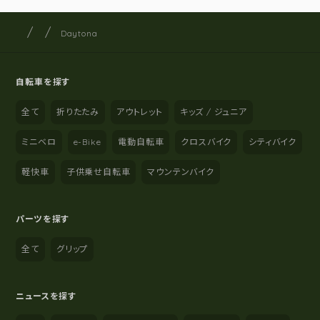
サイクルショップナカゴヤ
サイト内の現在地
Daytona
自転車を探す
全て
折りたたみ
アウトレット
キッズ / ジュニア
ミニベロ
e-Bike
電動自転車
クロスバイク
シティバイク
軽快車
子供乗せ自転車
マウンテンバイク
パーツを探す
全て
グリップ
ニュースを探す