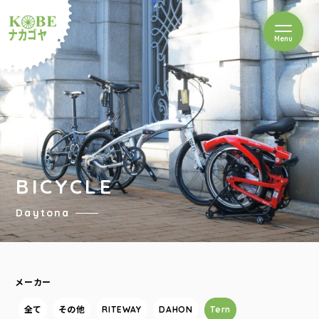
を開閉
Menu
クルショップナカゴヤ
BICYCLE
Daytona
メーカー
全て
その他
RITEWAY
DAHON
Tern