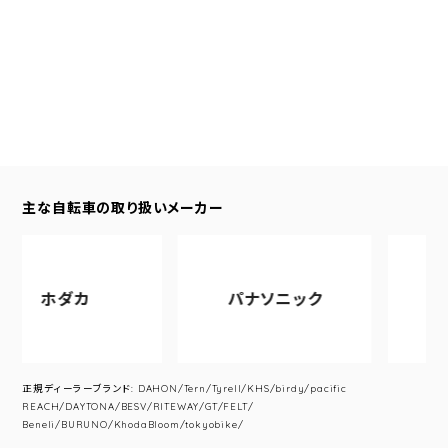
主な自転車の取り扱いメーカー
ホダカ
パナソニック
アサヒ
正規ディーラーブランド: DAHON/Tern/Tyrell/KHS/birdy/pacific
REACH/DAYTONA/BESV/RITEWAY/GT/FELT/
Beneli/BURUNO/KhodaBloom/tokyobike/