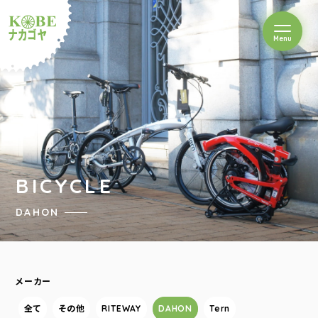
を開閉
Menu
クルショップナカゴヤ
BICYCLE
DAHON
メーカー
全て
その他
RITEWAY
DAHON
Tern