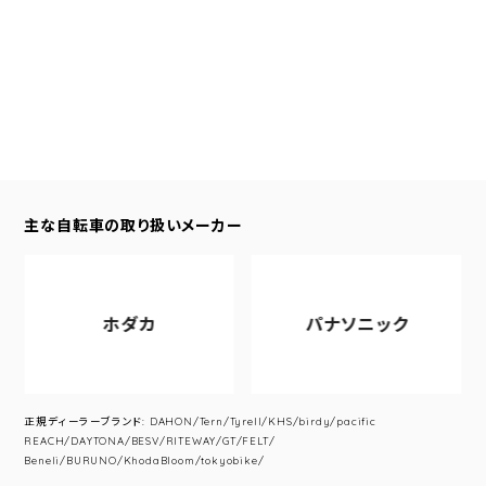
主な自転車の取り扱いメーカー
ホダカ
パナソニック
正規ディーラーブランド: DAHON/Tern/Tyrell/KHS/birdy/pacific
REACH/DAYTONA/BESV/RITEWAY/GT/FELT/
Beneli/BURUNO/KhodaBloom/tokyobike/