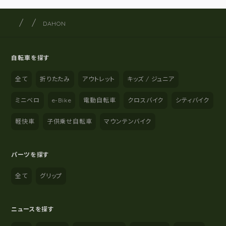
サイクルショップナカゴヤ
サイト内の現在地
DAHON
自転車を探す
全て
折りたたみ
アウトレット
キッズ / ジュニア
ミニベロ
e-Bike
電動自転車
クロスバイク
シティバイク
軽快車
子供乗せ自転車
マウンテンバイク
パーツを探す
全て
グリップ
ニュースを探す