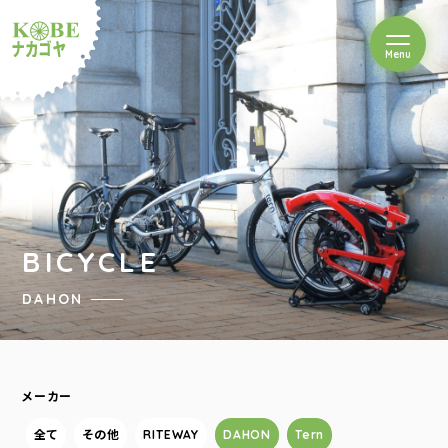
を開閉
Menu
クルショップナカゴヤ
BICYCLE
DAHON
メーカー
全て
その他
RITEWAY
DAHON
Tern