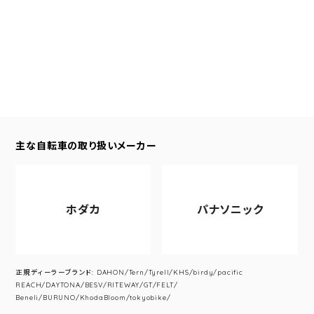
主な自転車の取り扱いメーカー
ホダカ
パナソニック
正規ディーラーブランド: DAHON/Tern/Tyrell/KHS/birdy/pacific
REACH/DAYTONA/BESV/RITEWAY/GT/FELT/
Beneli/BURUNO/KhodaBloom/tokyobike/