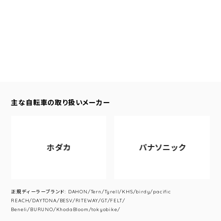
主な自転車の取り扱いメーカー
ホダカ
パナソニック
正規ディーラーブランド: DAHON/Tern/Tyrell/KHS/birdy/pacific
REACH/DAYTONA/BESV/RITEWAY/GT/FELT/
Beneli/BURUNO/KhodaBloom/tokyobike/