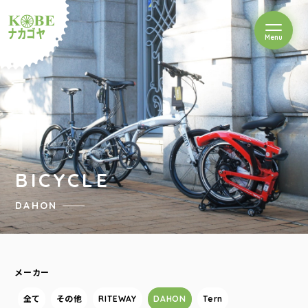
を開閉
Menu
クルショップナカゴヤ
BICYCLE
DAHON
メーカー
全て
その他
RITEWAY
DAHON
Tern