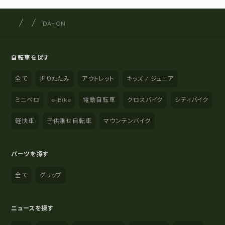
サイクルショップナカゴヤ
サイト内の現在地
DAHON
自転車を探す
全て
折りたたみ
アウトレット
キッズ / ジュニア
ミニベロ
e-Bike
電動自転車
クロスバイク
シティバイク
軽快車
子供乗せ自転車
マウンテンバイク
パーツを探す
全て
グリップ
ニュースを探す