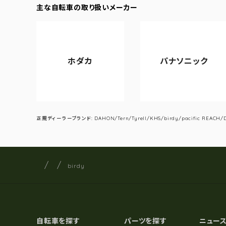
主な自転車の取り扱いメーカー
ホダカ
パナソニック
正規ディーラーブランド: DAHON/Tern/Tyrell/KHS/birdy/pacific REACH/DA
サイクルショップナカゴヤ
サイト内の現在地
birdy
自転車を探す
パーツを探す
ニュー