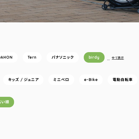
DAHON
Tern
パナソニック
birdy
…
全て表示
キッズ / ジュニア
ミニベロ
e-Bike
電動自転車
高い順