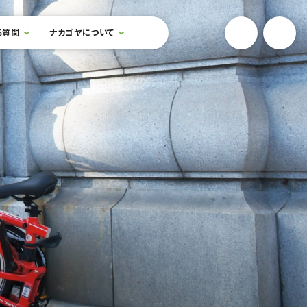
YouTube
Onlin
る質問
ナカゴヤについて
検索フォームを開閉する