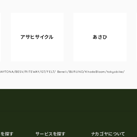
アサヒサイクル
あさひ
V
YTONA/BESV/RITEWAY/GT/FELT/ Beneli/BURUNO/KhodaBloom/tokyobike/
スを探す
サービスを探す
ナカゴヤについて