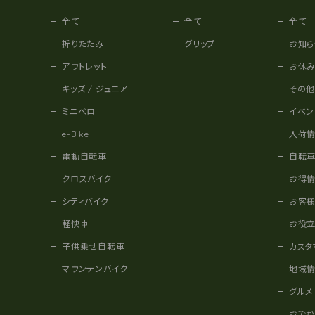
全て
全て
全て
折りたたみ
グリップ
お知ら
アウトレット
お休
キッズ / ジュニア
その
ミニベロ
イベン
e-Bike
入荷
電動自転車
自転
クロスバイク
お得
シティバイク
お客
軽快車
お役
子供乗せ自転車
カスタ
マウンテンバイク
地域
グルメ
おで