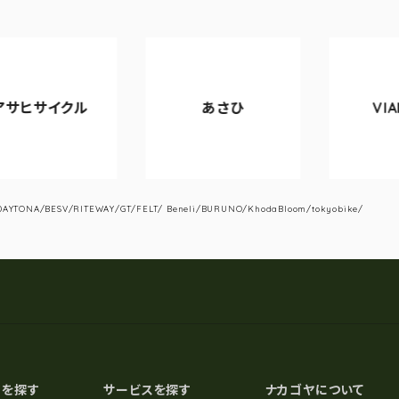
ル
あさひ
VIANOVA
YTONA/BESV/RITEWAY/GT/FELT/ Beneli/BURUNO/KhodaBloom/tokyobike/
スを探す
サービスを探す
ナカゴヤについて