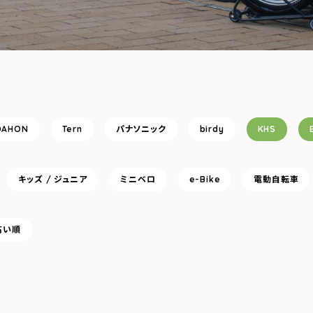
DAHON
Tern
パナソニック
birdy
KHS
キッズ / ジュニア
ミニベロ
e-Bike
電動自転車
高い順