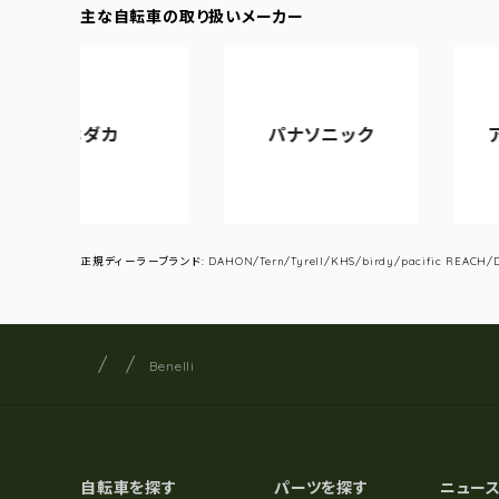
主な自転車の取り扱いメーカー
ダカ
パナソニック
アサヒサイク
正規ディーラーブランド: DAHON/Tern/Tyrell/KHS/birdy/pacific REACH/DA
サイクルショップナカゴヤ
サイト内の現在地
Benelli
自転車を探す
パーツを探す
ニュー