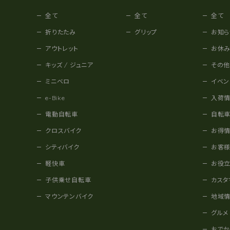
全て
全て
全て
折りたたみ
グリップ
お知ら
アウトレット
お休
キッズ / ジュニア
その
ミニベロ
イベン
e-Bike
入荷
電動自転車
自転
クロスバイク
お得
シティバイク
お客
軽快車
お役
子供乗せ自転車
カスタ
マウンテンバイク
地域
グルメ
おで