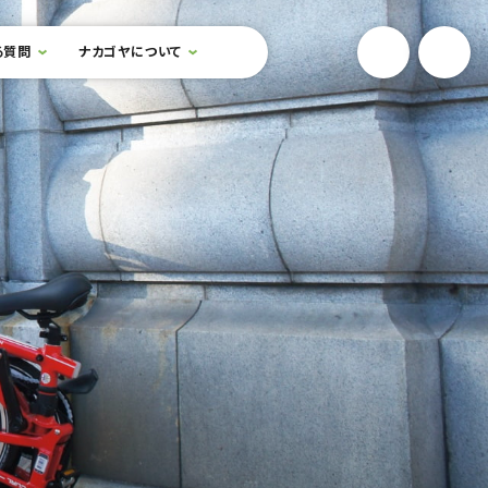
YouTube
Onlin
る質問
ナカゴヤについて
検索フォームを開閉する