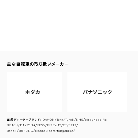
主な自転車の取り扱いメーカー
ホダカ
パナソニック
正規ディーラーブランド: DAHON/Tern/Tyrell/KHS/birdy/pacific
REACH/DAYTONA/BESV/RITEWAY/GT/FELT/
Beneli/BURUNO/KhodaBloom/tokyobike/