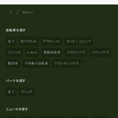
サイクルショップナカゴヤ
サイト内の現在地
Benelli
自転車を探す
全て
折りたたみ
アウトレット
キッズ / ジュニア
ミニベロ
e-Bike
電動自転車
クロスバイク
シティバイク
軽快車
子供乗せ自転車
マウンテンバイク
パーツを探す
全て
グリップ
ニュースを探す