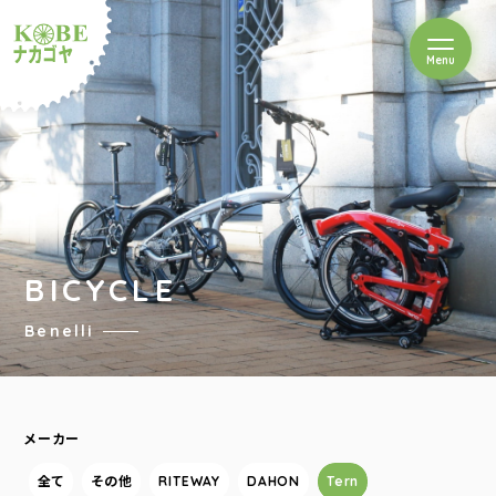
を開閉
Menu
クルショップナカゴヤ
BICYCLE
Benelli
メーカー
全て
その他
RITEWAY
DAHON
Tern