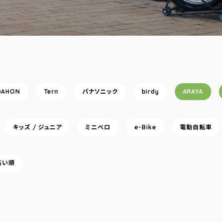
DAHON
Tern
パナソニック
birdy
ARAYA
キッズ / ジュニア
ミニベロ
e-Bike
電動自転車
高い順