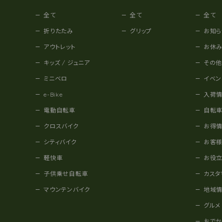
全て
全て
全て
折りたたみ
グリップ
お知ら
アウトレット
お休
キッズ / ジュニア
その
ミニベロ
イベン
e-Bike
入荷
電動自転車
自転
クロスバイク
お得
シティバイク
お客
軽快車
お役
子供乗せ自転車
カスタ
マウンテンバイク
地域
グルメ
おで