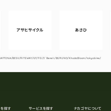
アサヒサイクル
あさひ
VI
YTONA/BESV/RITEWAY/GT/FELT/ Beneli/BURUNO/KhodaBloom/tokyobike/
スを探す
サービスを探す
ナカゴヤについて