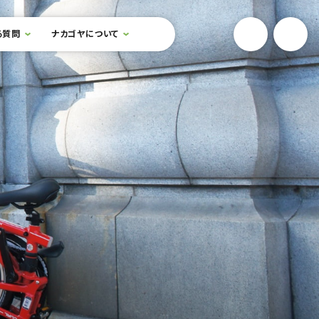
YouTube
Onlin
る質問
ナカゴヤについて
検索フォームを開閉する