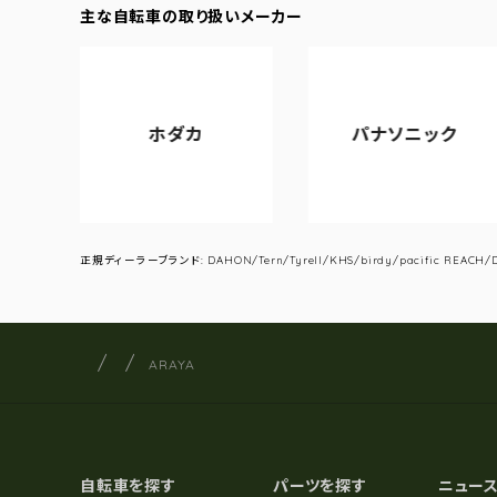
主な自転車の取り扱いメーカー
ホダカ
パナソニック
正規ディーラーブランド: DAHON/Tern/Tyrell/KHS/birdy/pacific REACH/DA
サイクルショップナカゴヤ
サイト内の現在地
ARAYA
自転車を探す
パーツを探す
ニュー