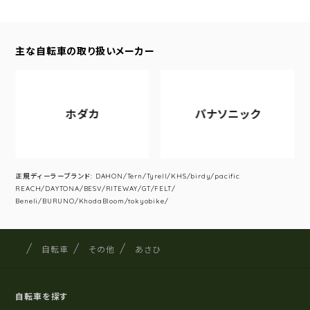
主な自転車の取り扱いメーカー
ホダカ
パナソニック
正規ディーラーブランド: DAHON/Tern/Tyrell/KHS/birdy/pacific
REACH/DAYTONA/BESV/RITEWAY/GT/FELT/
Beneli/BURUNO/KhodaBloom/tokyobike/
サイクルショップナカゴヤ
サイト内の現在地
自転車
その他
あさひ
自転車を探す