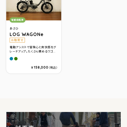
カテゴリ：
電動自転車
あさひ
LOG WAGONe
お取寄せ
電動アシストで冒険心と爽快感をグ
レードアップ。たくさん積めるワゴ...
グレー
カーキ
158,000
¥
（税込）