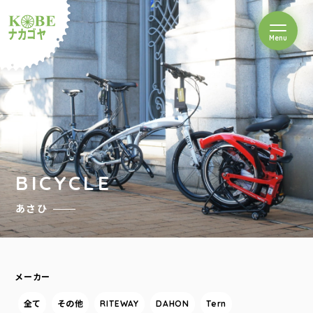
を開閉
Menu
クルショップナカゴヤ
BICYCLE
あさひ
メーカー
全て
その他
RITEWAY
DAHON
Tern