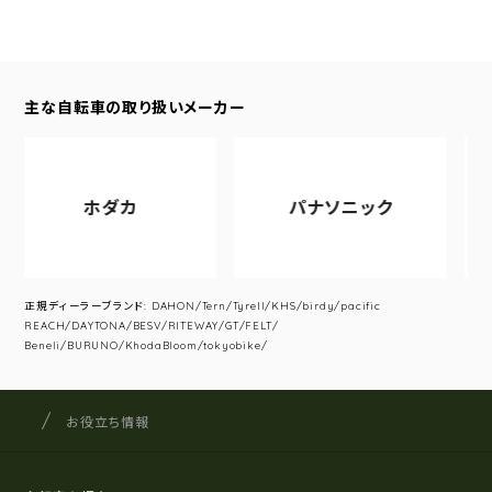
主な自転車の取り扱いメーカー
ホダカ
パナソニック
正規ディーラーブランド: DAHON/Tern/Tyrell/KHS/birdy/pacific
REACH/DAYTONA/BESV/RITEWAY/GT/FELT/
Beneli/BURUNO/KhodaBloom/tokyobike/
サイクルショップナカゴヤ
サイト内の現在地
お役立ち情報