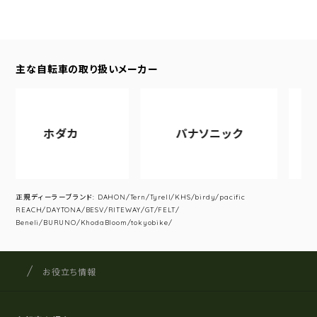
主な自転車の取り扱いメーカー
ホダカ
パナソニック
ア
正規ディーラーブランド: DAHON/Tern/Tyrell/KHS/birdy/pacific
REACH/DAYTONA/BESV/RITEWAY/GT/FELT/
Beneli/BURUNO/KhodaBloom/tokyobike/
サイクルショップナカゴヤ
サイト内の現在地
お役立ち情報