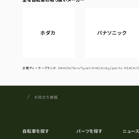
ホダカ
パナソニック
正規ディーラーブランド: DAHON/Tern/Tyrell/KHS/birdy/pacific REACH/DA
サイクルショップナカゴヤ
サイト内の現在地
お役立ち情報
自転車を探す
パーツを探す
ニュー