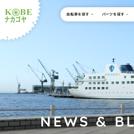
本文までスキップ
サイト内メニュー
自転車を探す
パーツを探す
ルショップナカゴヤ
NEWS & B