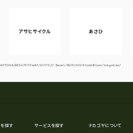
アサヒサイクル
あさひ
VI
YTONA/BESV/RITEWAY/GT/FELT/ Beneli/BURUNO/KhodaBloom/tokyobike/
スを探す
サービスを探す
ナカゴヤについて