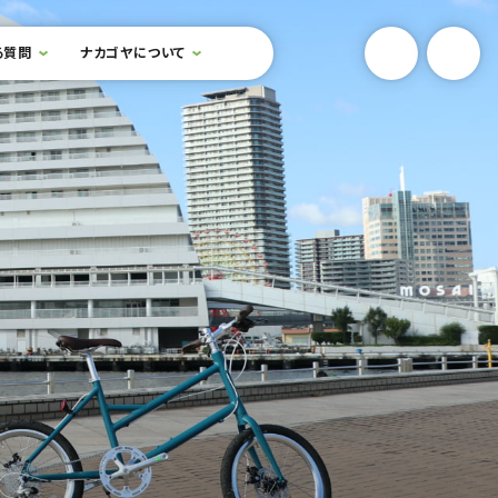
YouTube
Onlin
る質問
ナカゴヤについて
検索フォームを開閉する