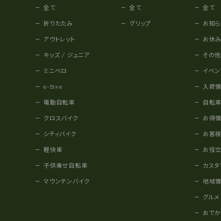
全て
全て
全て
折りたたみ
グリップ
お知ら
アウトレット
お休
キッズ / ジュニア
その
ミニベロ
イベン
e-Bike
入荷
電動自転車
自転
クロスバイク
お得
シティバイク
お客
軽快車
お役
子供乗せ自転車
カスタ
マウンテンバイク
地域
グルメ
おで