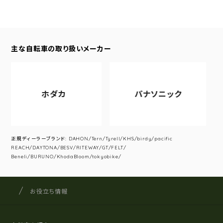
主な自転車の取り扱いメーカー
ホダカ
パナソニック
正規ディーラーブランド: DAHON/Tern/Tyrell/KHS/birdy/pacific
REACH/DAYTONA/BESV/RITEWAY/GT/FELT/
Beneli/BURUNO/KhodaBloom/tokyobike/
サイクルショップナカゴヤ
サイト内の現在地
お役立ち情報