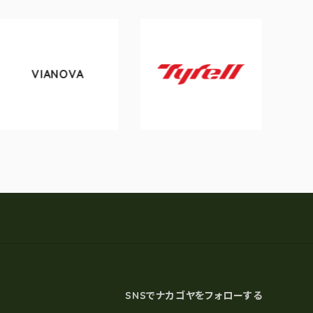
IANOVA
tokyo
Tyrell
SNSでナカゴヤをフォローする