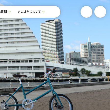
YouTube
Onlin
る質問
ナカゴヤについて
検索フォームを開閉する