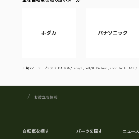
ホダカ
パナソニック
正規ディーラーブランド: DAHON/Tern/Tyrell/KHS/birdy/pacific REACH/DA
サイクルショップナカゴヤ
サイト内の現在地
お役立ち情報
自転車を探す
パーツを探す
ニュー