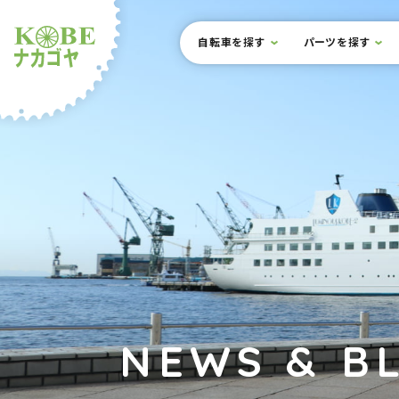
本文までスキップ
サイト内メニュー
自転車を探す
パーツを探す
ルショップナカゴヤ
NEWS & B