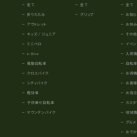
全て
全て
全て
折りたたみ
グリップ
お知ら
アウトレット
お休
キッズ / ジュニア
その
ミニベロ
イベン
e-Bike
入荷
電動自転車
自転
クロスバイク
お得
シティバイク
お客
軽快車
お役
子供乗せ自転車
カスタ
マウンテンバイク
地域
グルメ
おで