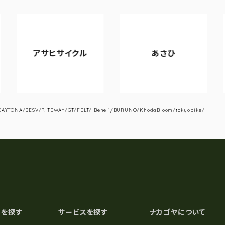
アサヒサイクル
あさひ
V
YTONA/BESV/RITEWAY/GT/FELT/ Beneli/BURUNO/KhodaBloom/tokyobike/
スを探す
サービスを探す
ナカゴヤについて