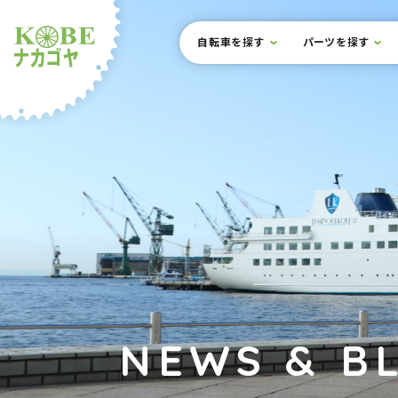
本文までスキップ
サイト内メニュー
自転車を探す
パーツを探す
ルショップナカゴヤ
NEWS & B