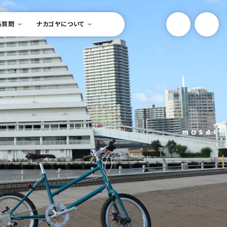
YouTube
Onlin
る質問
ナカゴヤについて
検索フォームを開閉する