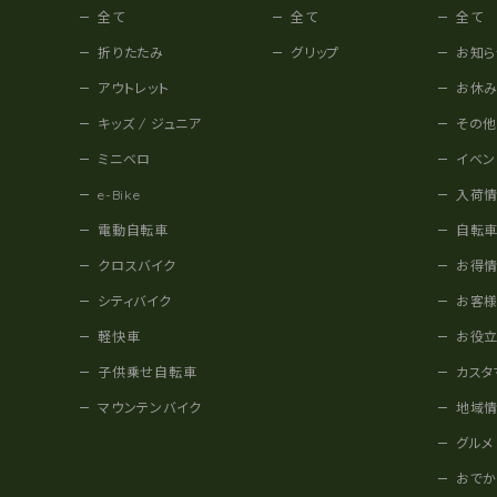
全て
全て
全て
折りたたみ
グリップ
お知ら
アウトレット
お休
キッズ / ジュニア
その
ミニベロ
イベン
e-Bike
入荷
電動自転車
自転
クロスバイク
お得
シティバイク
お客
軽快車
お役
子供乗せ自転車
カスタ
マウンテンバイク
地域
グルメ
おで