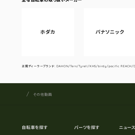
ホダカ
パナソニック
正規ディーラーブランド: DAHON/Tern/Tyrell/KHS/birdy/pacific REACH/DA
サイクルショップナカゴヤ
サイト内の現在地
その他動画
自転車を探す
パーツを探す
ニュー