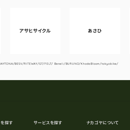
アサヒサイクル
あさひ
YTONA/BESV/RITEWAY/GT/FELT/ Beneli/BURUNO/KhodaBloom/tokyobike/
スを探す
サービスを探す
ナカゴヤについて