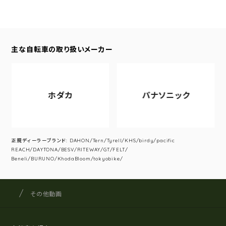
主な自転車の取り扱いメーカー
ホダカ
パナソニック
正規ディーラーブランド: DAHON/Tern/Tyrell/KHS/birdy/pacific
REACH/DAYTONA/BESV/RITEWAY/GT/FELT/
Beneli/BURUNO/KhodaBloom/tokyobike/
サイクルショップナカゴヤ
サイト内の現在地
その他動画