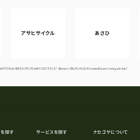
アサヒサイクル
あさひ
YTONA/BESV/RITEWAY/GT/FELT/ Beneli/BURUNO/KhodaBloom/tokyobike/
スを探す
サービスを探す
ナカゴヤについて