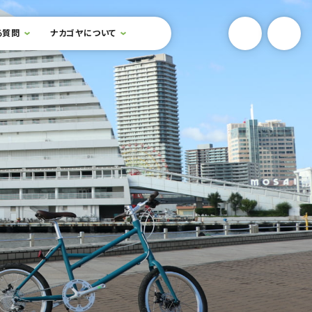
YouTube
Onlin
る質問
ナカゴヤについて
検索フォームを開閉する