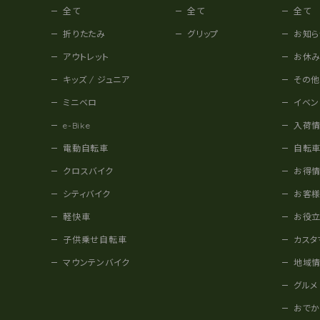
全て
全て
全て
折りたたみ
グリップ
お知ら
アウトレット
お休
キッズ / ジュニア
その
ミニベロ
イベン
e-Bike
入荷
電動自転車
自転
クロスバイク
お得
シティバイク
お客
軽快車
お役
子供乗せ自転車
カスタ
マウンテンバイク
地域
グルメ
おで