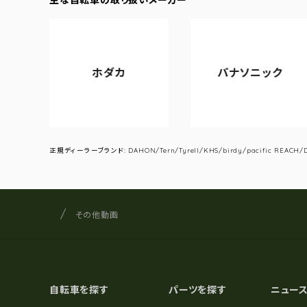
ホダカ
パナソニック
正規ディーラーブランド: DAHON/Tern/Tyrell/KHS/birdy/pacific REACH/DA
サイクルショップナカゴヤ
サイト内の現在地
その他動画
自転車を探す
パーツを探す
ニュー