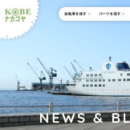
本文までスキップ
サイト内メニュー
自転車を探す
パーツを探す
ルショップナカゴヤ
NEWS & B