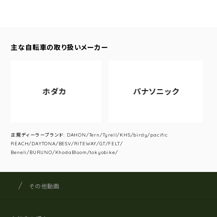
主な自転車の取り扱いメーカー
ホダカ
パナソニック
正規ディーラーブランド: DAHON/Tern/Tyrell/KHS/birdy/pacific
REACH/DAYTONA/BESV/RITEWAY/GT/FELT/
Beneli/BURUNO/KhodaBloom/tokyobike/
サイクルショップナカゴヤ
サイト内の現在地
その他動画