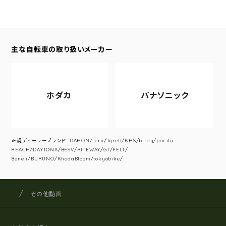
主な自転車の取り扱いメーカー
ホダカ
パナソニック
正規ディーラーブランド: DAHON/Tern/Tyrell/KHS/birdy/pacific
REACH/DAYTONA/BESV/RITEWAY/GT/FELT/
Beneli/BURUNO/KhodaBloom/tokyobike/
サイクルショップナカゴヤ
サイト内の現在地
その他動画